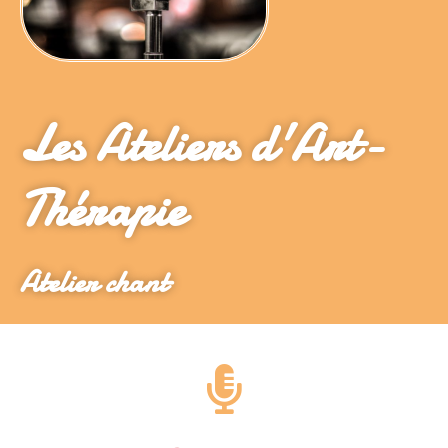
Les Ateliers d'Art-
Thérapie
Atelier chant