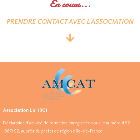
En cours...
PRENDRE CONTACT AVEC L'ASSOCIATION
Association Loi 1901
Déclaration d’activité de formation enregistrée sous le numéro 11 92
18871 92, auprès du préfet de région d’île-de-France.